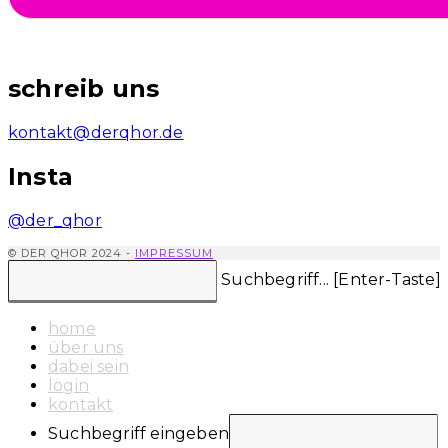
schreib uns
kontakt@derqhor.de
Insta
@der_qhor
© DER QHOR 2024 -
IMPRESSUM
Diese
Suchbegriff... [Enter-Taste]
Website
durchsuchen
home
über uns
dabei sein
login
kontakt
Suchbegriff eingeben