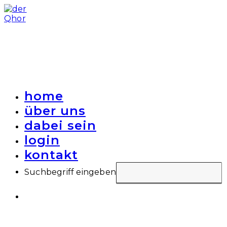
Zum
Inhalt
springen
Website-
Menü
anzeigen
home
über uns
dabei sein
login
kontakt
Suchbegriff eingeben